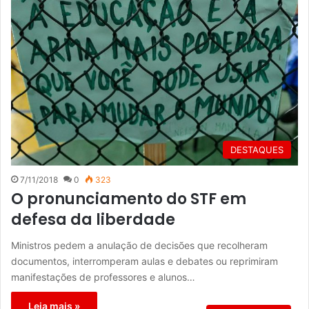
DESTAQUES
7/11/2018
0
323
O pronunciamento do STF em
defesa da liberdade
Ministros pedem a anulação de decisões que recolheram
documentos, interromperam aulas e debates ou reprimiram
manifestações de professores e alunos…
Leia mais »