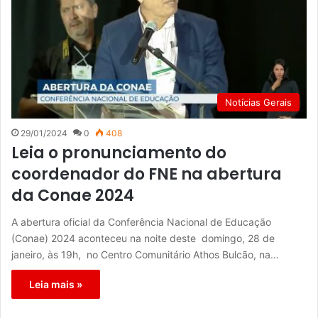
Notícias Gerais
29/01/2024
0
408
Leia o pronunciamento do
coordenador do FNE na abertura
da Conae 2024
A abertura oficial da Conferência Nacional de Educação
(Conae) 2024 aconteceu na noite deste domingo, 28 de
janeiro, às 19h, no Centro Comunitário Athos Bulcão, na…
Leia mais »