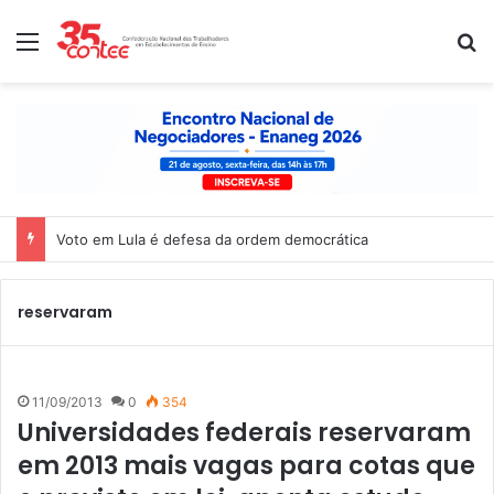
Menu
P
Voto em Lula é defesa da ordem democrática
reservaram
11/09/2013
0
354
Universidades federais reservaram
em 2013 mais vagas para cotas que