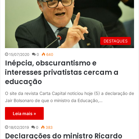
DESTAQUES
15/07/2020
0
640
Inépcia, obscurantismo e
interesses privatistas cercam a
educação
O site da revista Carta Capital noticiou hoje (5) a declaração de
Jair Bolsonaro de que o ministro da Educação,…
Leia mais »
18/02/2019
0
383
Declarações do ministro Ricardo