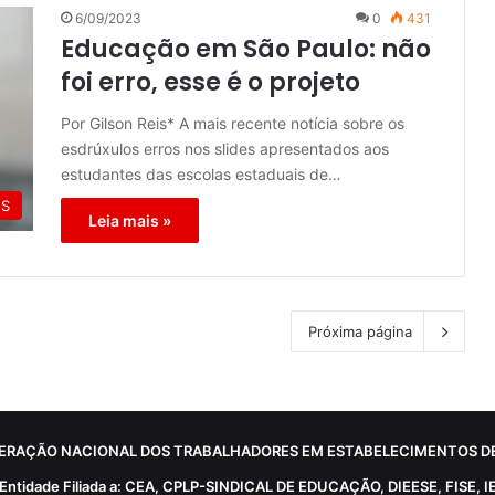
6/09/2023
0
431
Educação em São Paulo: não
foi erro, esse é o projeto
Por Gilson Reis* A mais recente notícia sobre os
esdrúxulos erros nos slides apresentados aos
estudantes das escolas estaduais de…
ES
Leia mais »
Próxima página
ERAÇÃO NACIONAL DOS TRABALHADORES EM ESTABELECIMENTOS DE
Entidade Filiada a: CEA, CPLP-SINDICAL DE EDUCAÇÃO, DIEESE, FISE, I