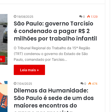
19/08/2025
0
1.129
São Paulo: governo Tarcísio
é condenado a pagar R$ 2
milhões por trabalho infantil
O Tribunal Regional do Trabalho da 15ª Região
(TRT) condenou o governo do Estado de São
is
Paulo, comandado por Tarcísio…
Leia mais »
7/04/2025
0
474
Dilemas da Humanidade:
São Paulo é sede de um dos
maiores encontros do