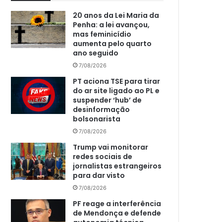
20 anos da Lei Maria da
Penha: a lei avançou,
mas feminicídio
aumenta pelo quarto
ano seguido
7/08/2026
PT aciona TSE para tirar
do ar site ligado ao PL e
suspender ‘hub’ de
desinformação
bolsonarista
7/08/2026
Trump vai monitorar
redes sociais de
jornalistas estrangeiros
para dar visto
7/08/2026
PF reage a interferência
de Mendonça e defende