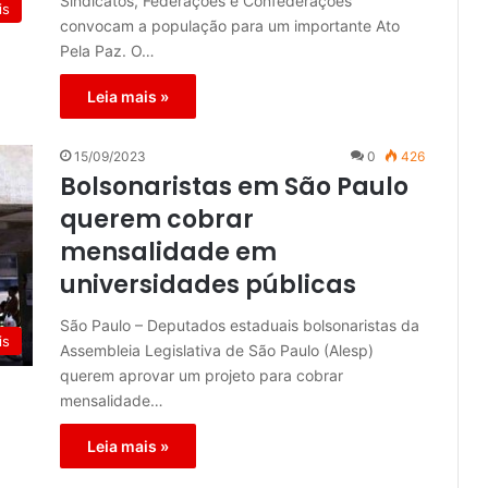
Sindicatos, Federações e Confederações
is
convocam a população para um importante Ato
Pela Paz. O…
Leia mais »
15/09/2023
0
426
Bolsonaristas em São Paulo
querem cobrar
mensalidade em
universidades públicas
São Paulo – Deputados estaduais bolsonaristas da
is
Assembleia Legislativa de São Paulo (Alesp)
querem aprovar um projeto para cobrar
mensalidade…
Leia mais »