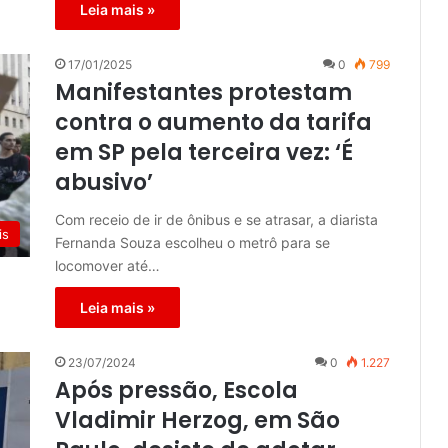
Leia mais »
17/01/2025
0
799
Manifestantes protestam
contra o aumento da tarifa
em SP pela terceira vez: ‘É
abusivo’
Com receio de ir de ônibus e se atrasar, a diarista
is
Fernanda Souza escolheu o metrô para se
locomover até…
Leia mais »
23/07/2024
0
1.227
Após pressão, Escola
Vladimir Herzog, em São