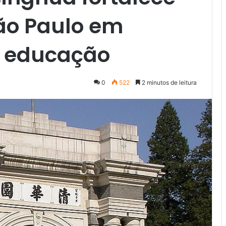
ão Paulo em
e educação
0
522
2 minutos de leitura