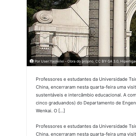
Por
User:Yaoleilei
-
Obra do próprio
,
CC BY-SA 3.0
,
Hiperlig
Professores e estudantes da Universidade Tsin
China, encerraram nesta quarta-feira uma vis
sustentáveis e intercâmbio educacional. A com
cinco graduandos) do Departamento de Engenhar
Wenkai. O […]
Professores e estudantes da Universidade Tsin
China, encerraram nesta quarta-feira uma vis