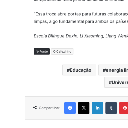
“Essa troca abre portas para futuras colabor
limpas, algo fundamental para ambos os países”
Escola Bilíngue Dexin, Li Xiaoming, Liang Wen
Fonte
O Cafezinho
Educação
energia l
Univer
Facebook
X
Linkedin
Tumblr
Compartilhar