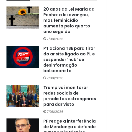
20 anos da Lei Maria da
Penha: a lei avançou,
mas feminicídio
aumenta pelo quarto
ano seguido
7/08/2026
PT aciona TSE para tirar
do ar site ligado ao PL e
suspender ‘hub’ de
desinformação
bolsonarista
7/08/2026
Trump vai monitorar
redes sociais de
jornalistas estrangeiros
para dar visto
7/08/2026
PF reage a interferência
de Mendonça e defende