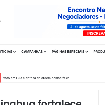
OTÍCIAS
CAMPANHAS
PÁGINAS ESPECIAIS
PROD
Nota de solidariedade ao povo venezuelano
inghua fortalece