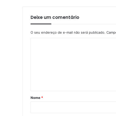
Deixe um comentário
O seu endereço de e-mail não será publicado.
Campo
C
o
m
e
n
t
á
r
Nome
*
i
o