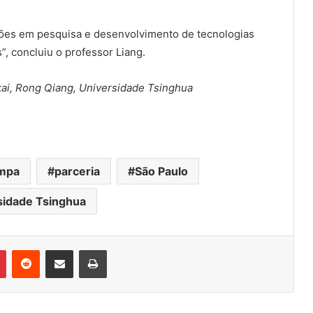
ações em pesquisa e desenvolvimento de tecnologias
, concluiu o professor Liang.
kai, Rong Qiang, Universidade Tsinghua
impa
parceria
São Paulo
sidade Tsinghua
Pinterest
Reddit
Compartilhar via e-mail
Imprimir