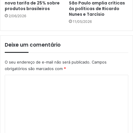
nova tarifa de 25% sobre
São Paulo amplia críticas
produtos brasileiros
às políticas de Ricardo
Nunes e Tarcísio
2/06/2026
11/05/2026
Deixe um comentário
O seu endereço de e-mail não será publicado.
Campos
obrigatórios são marcados com
*
C
o
m
e
n
t
á