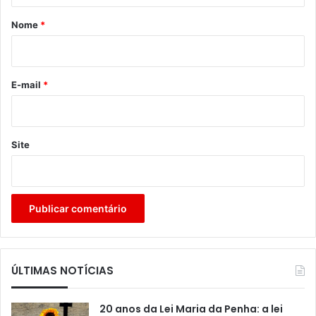
r
Nome
*
i
o
*
E-mail
*
Site
ÚLTIMAS NOTÍCIAS
20 anos da Lei Maria da Penha: a lei