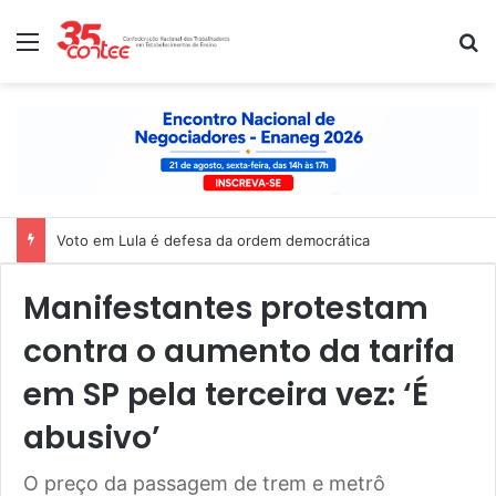
Menu
P
Nota de solidariedade ao povo venezuelano
Manifestantes protestam
contra o aumento da tarifa
em SP pela terceira vez: ‘É
abusivo’
O preço da passagem de trem e metrô