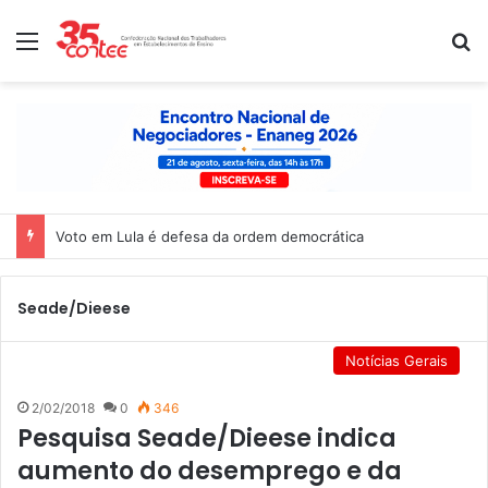
Menu
P
Voto em Lula é defesa da ordem democrática
Seade/Dieese
Notícias Gerais
2/02/2018
0
346
Pesquisa Seade/Dieese indica
aumento do desemprego e da