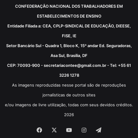
CONFEDERAÇÃO NACIONAL DOS TRABALHADORES EM
ESTABELECIMENTOS DE ENSINO
Entidade Filiada a: CEA, CPLP-SINDICAL DE EDUCAÇÃO, DIEESE,
FISE, IE
Setor Bancário Sul - Quadra 1, Bloco K, 15º andar Ed. Seguradoras,
Asa Sul, Brasília, DF
CEP: 70093-900 - secretariacontee@gmail.com.br - Tel: +55 61
3226 1278
As imagens reproduzidas nesse portal são de reproduções
jornalísticas de outros sites
e/ou imagens de livre utilização, todas com seus devidos créditos.
2026
Facebook
X
YouTube
Instagram
Telegram