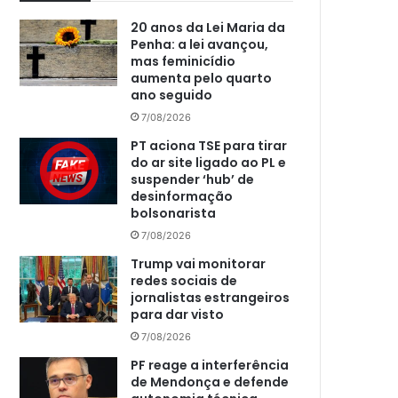
20 anos da Lei Maria da
Penha: a lei avançou,
mas feminicídio
aumenta pelo quarto
ano seguido
7/08/2026
PT aciona TSE para tirar
do ar site ligado ao PL e
suspender ‘hub’ de
desinformação
bolsonarista
7/08/2026
Trump vai monitorar
redes sociais de
jornalistas estrangeiros
para dar visto
7/08/2026
PF reage a interferência
de Mendonça e defende