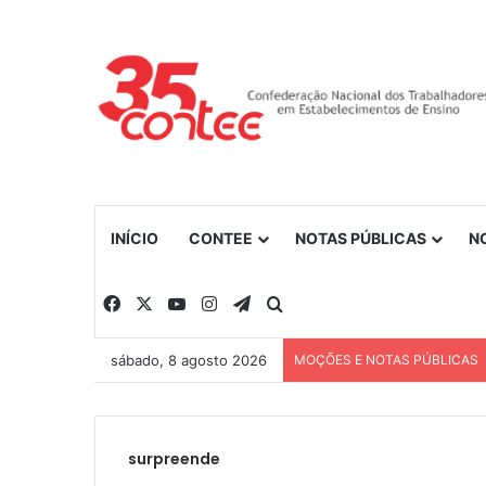
INÍCIO
CONTEE
NOTAS PÚBLICAS
N
Facebook
X
YouTube
Instagram
Telegram
Procurar por
sábado, 8 agosto 2026
MOÇÕES E NOTAS PÚBLICAS
surpreende