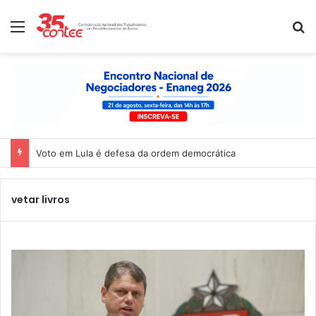
Menu
P
Voto em Lula é defesa da ordem democrática
vetar livros