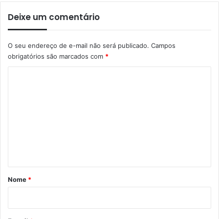
Deixe um comentário
O seu endereço de e-mail não será publicado.
Campos
obrigatórios são marcados com
*
C
o
m
e
n
t
á
r
Nome
*
i
o