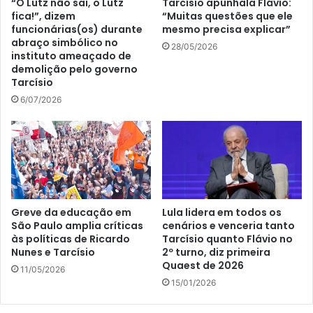
“O Lutz não sai, o Lutz
Tarcísio apunhala Flávio:
fica!”, dizem
“Muitas questões que ele
funcionárias(os) durante
mesmo precisa explicar”
abraço simbólico no
28/05/2026
instituto ameaçado de
demolição pelo governo
Tarcísio
6/07/2026
Greve da educação em
Lula lidera em todos os
São Paulo amplia críticas
cenários e venceria tanto
às políticas de Ricardo
Tarcísio quanto Flávio no
Nunes e Tarcísio
2º turno, diz primeira
Quaest de 2026
11/05/2026
15/01/2026