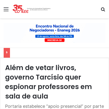
Menu
P
Nota de solidariedade ao povo venezuelano
Além de vetar livros,
governo Tarcísio quer
espionar professores em
sala de aula
Portaria estabelece “apoio presencial” por parte