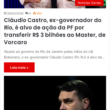
Notícias Gerais
26/05/2026
0
850
Cláudio Castro, ex-governador do
Rio, é alvo de ação da PF por
transferir R$ 3 bilhões ao Master, de
Vorcaro
Alçado ao governo do Rio de Janeiro pelas mãos do clã
Bolsonaro, o ex-governador Cláudio Castro (PL-RJ) é alvo de…
Leia mais »