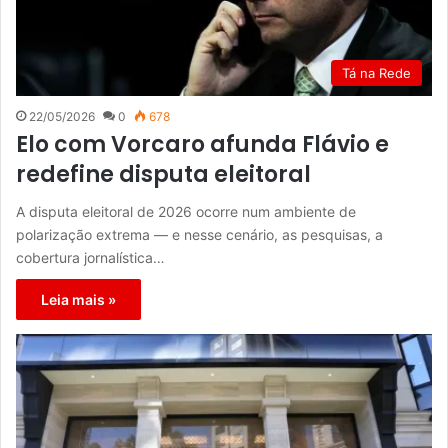
Tá na Rede
22/05/2026
0
678
Elo com Vorcaro afunda Flávio e
redefine disputa eleitoral
A disputa eleitoral de 2026 ocorre num ambiente de
polarização extrema — e nesse cenário, as pesquisas, a
cobertura jornalística…
Leia mais »