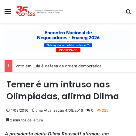
Menu
P
Voto em Lula é defesa da ordem democrática
Temer é um intruso nas
Olimpíadas, afirma Dilma
4/08/2016
Última Atualização 4/08/2016
0
325
2 minutos de leitura
A presidenta eleita Dilma Rousseff afirmou, em