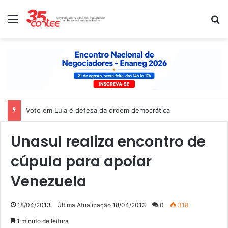
Menu
P
Voto em Lula é defesa da ordem democrática
Unasul realiza encontro de
cúpula para apoiar
Venezuela
18/04/2013
Última Atualização 18/04/2013
0
318
1 minuto de leitura