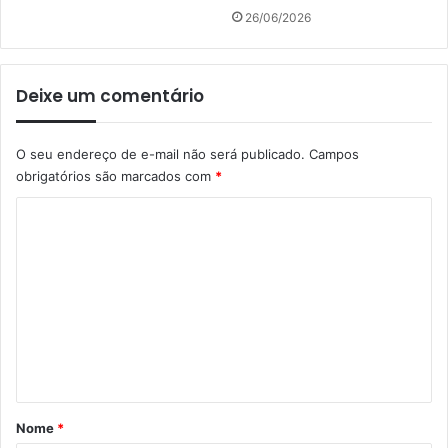
26/06/2026
Deixe um comentário
O seu endereço de e-mail não será publicado.
Campos
obrigatórios são marcados com
*
C
o
m
e
n
t
á
r
Nome
*