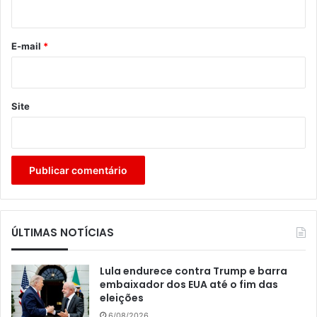
i
o
*
E-mail
*
Site
ÚLTIMAS NOTÍCIAS
Lula endurece contra Trump e barra
embaixador dos EUA até o fim das
eleições
6/08/2026