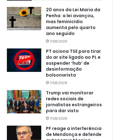
20 anos da Lei Maria da
Penha: a lei avançou,
mas feminicídio
aumenta pelo quarto
ano seguido
7/08/2026
PT aciona TSE para tirar
do ar site ligado ao PL e
suspender ‘hub’ de
desinformação
bolsonarista
7/08/2026
Trump vai monitorar
redes sociais de
jornalistas estrangeiros
para dar visto
7/08/2026
PF reage a interferência
de Mendonça e defende