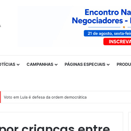
OTÍCIAS
CAMPANHAS
PÁGINAS ESPECIAIS
PROD
Nota de solidariedade ao povo venezuelano
 por crianças entre