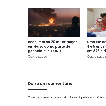
Israel matou 20 mil crianças
Uma em ca
em Gaza como parte de
4 e 5 anos
genocídio, diz ONU
em 876 ci
24/06/2026
29/04/2026
Deixe um comentário
O seu endereço de e-mail não será publicado.
Campo
C