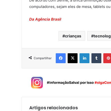
De acordo com Senne, a única diminuição obs
computadores, sejam eles de mesa, tablets ou 
Da Agência Brasil
crianças
tecnologi
Facebook
X
Linkedin
Tumblr
Compartilhar
Artigos relacionados