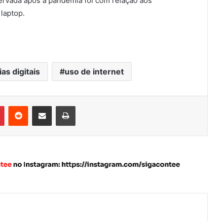
ervada após a pandemia foi com relação aos
laptop.
as digitais
uso de internet
Pinterest
Reddit
Compartilhar via e-mail
Imprimir