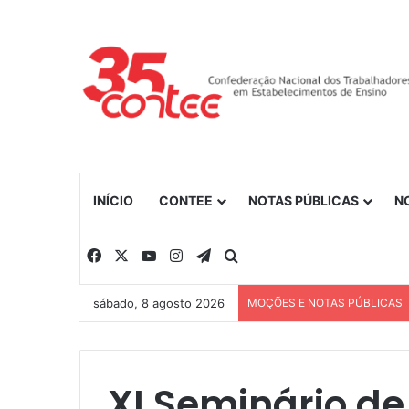
INÍCIO
CONTEE
NOTAS PÚBLICAS
N
Facebook
X
YouTube
Instagram
Telegram
Procurar por
sábado, 8 agosto 2026
MOÇÕES E NOTAS PÚBLICAS
XI Seminário d