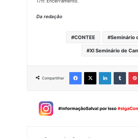
17h: Encerramento.
Da redação
CONTEE
Seminário 
XI Seminário de Cam
Facebook
X
Linkedin
Tumblr
Compartilhar