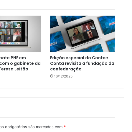
bate PNE em
Edição especial do Contee
 com o gabinete da
Conta revisita a fundação da
eresa Leitão
confederação
16/12/2025
s obrigatórios são marcados com
*