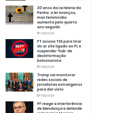
20 anos da Lei Maria da
Penha: a lei avançou,
mas feminicídio
aumenta pelo quarto
ano seguido
7/08/2026
PT aciona TSE para tirar
do ar site ligado ao PL e
suspender ‘hub’ de
desinformação
bolsonarista
7/08/2026
Trump vai monitorar
redes sociais de
jornalistas estrangeiros
para dar visto
7/08/2026
PF reage a interferência
de Mendonça e defende