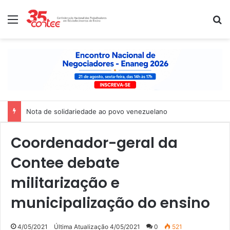
Menu
P
Nota de solidariedade ao povo venezuelano
Coordenador-geral da
Contee debate
militarização e
municipalização do ensino
4/05/2021
Última Atualização 4/05/2021
0
521