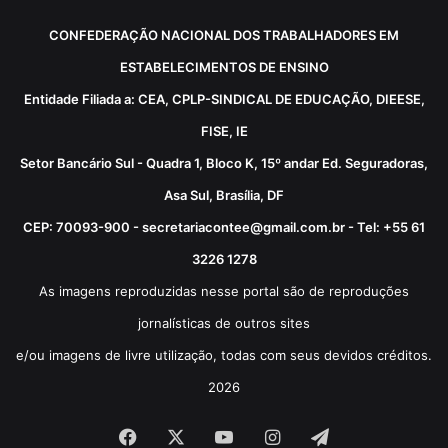
CONFEDERAÇÃO NACIONAL DOS TRABALHADORES EM
ESTABELECIMENTOS DE ENSINO
Entidade Filiada a: CEA, CPLP-SINDICAL DE EDUCAÇÃO, DIEESE,
FISE, IE
Setor Bancário Sul - Quadra 1, Bloco K, 15º andar Ed. Seguradoras,
Asa Sul, Brasília, DF
CEP: 70093-900 - secretariacontee@gmail.com.br - Tel: +55 61
3226 1278
As imagens reproduzidas nesse portal são de reproduções
jornalísticas de outros sites
e/ou imagens de livre utilização, todas com seus devidos créditos.
2026
Facebook
X
YouTube
Instagram
Telegram