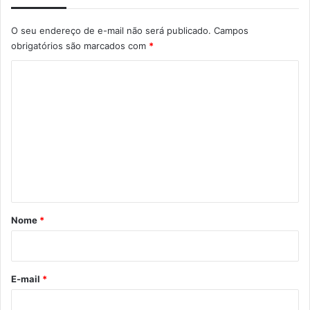
O seu endereço de e-mail não será publicado.
Campos
obrigatórios são marcados com
*
C
o
m
e
n
t
á
r
Nome
*
i
o
*
E-mail
*