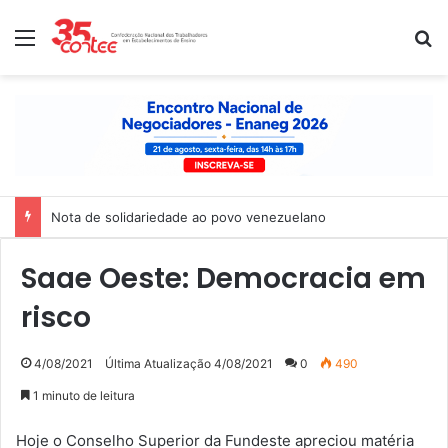
Menu
P
Nota de solidariedade ao povo venezuelano
Saae Oeste: Democracia em
risco
4/08/2021
Última Atualização 4/08/2021
0
490
1 minuto de leitura
Hoje o Conselho Superior da Fundeste apreciou matéria