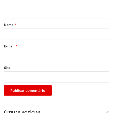
n
t
á
r
Nome
*
i
o
*
E-mail
*
Site
ÚLTIMAS NOTÍCIAS