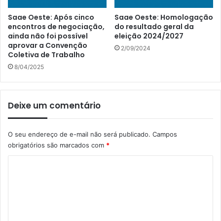
Saae Oeste: Após cinco
Saae Oeste: Homologação
encontros de negociação,
do resultado geral da
ainda não foi possível
eleição 2024/2027
aprovar a Convenção
2/09/2024
Coletiva de Trabalho
8/04/2025
Deixe um comentário
O seu endereço de e-mail não será publicado.
Campos
obrigatórios são marcados com
*
C
o
m
e