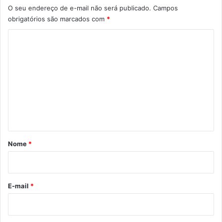
O seu endereço de e-mail não será publicado.
Campos
obrigatórios são marcados com
*
C
o
m
e
n
t
á
r
Nome
*
i
o
*
E-mail
*