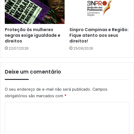
Proteção às mulheres
Sinpro Campinas e Região:
negras exige igualdade e
Fique atento aos seus
direitos
direitos!
22/07/2026
25/06/2026
Deixe um comentário
O seu endereço de e-mail não será publicado.
Campos
obrigatórios são marcados com
*
C
o
m
e