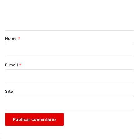
n
t
á
r
Nome
*
i
o
*
E-mail
*
Site