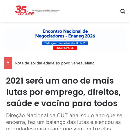
Menu
P
Nota de solidariedade ao povo venezuelano
2021 será um ano de mais
lutas por emprego, direitos,
saúde e vacina para todos
Direção Nacional da CUT analisou o ano que se
encerra, fez um balanço das lutas e elencou as
prioridades para o ano que vem, entre elas