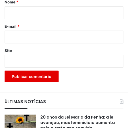
r
Nome
*
i
o
*
E-mail
*
Site
ÚLTIMAS NOTÍCIAS
20 anos da Lei Maria da Penha: a lei
avançou, mas feminicídio aumenta