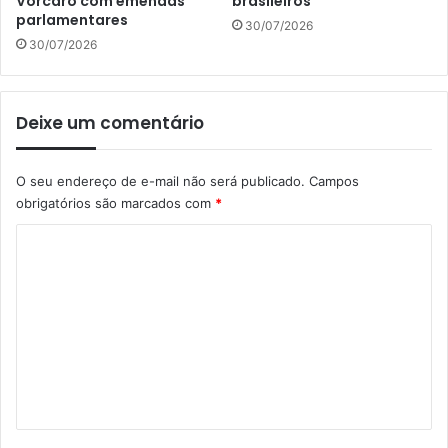
Vorcaro com emendas
brasileiros
parlamentares
30/07/2026
30/07/2026
Deixe um comentário
O seu endereço de e-mail não será publicado.
Campos
obrigatórios são marcados com
*
C
o
m
e
n
t
á