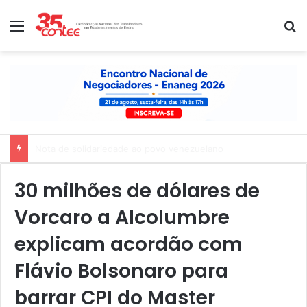
Menu
P
Nota de solidariedade ao povo venezuelano
30 milhões de dólares de
Vorcaro a Alcolumbre
explicam acordão com
Flávio Bolsonaro para
barrar CPI do Master