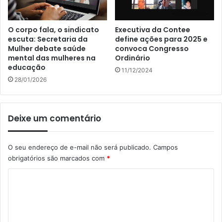
O corpo fala, o sindicato
Executiva da Contee
escuta: Secretaria da
define ações para 2025 e
Mulher debate saúde
convoca Congresso
mental das mulheres na
Ordinário
educação
11/12/2024
28/01/2026
Deixe um comentário
O seu endereço de e-mail não será publicado.
Campos
obrigatórios são marcados com
*
C
o
m
e