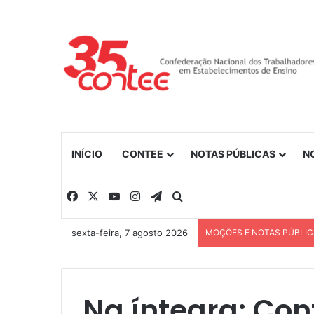
INÍCIO
CONTEE
NOTAS PÚBLICAS
N
Facebook
X
YouTube
Instagram
Telegram
Procurar por
sexta-feira, 7 agosto 2026
MOÇÕES E NOTAS PÚBLI
Na íntegra: Con