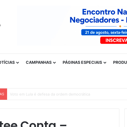
OTÍCIAS
CAMPANHAS
PÁGINAS ESPECIAIS
PROD
CAS
Nota de solidariedade ao povo venezuelano
tee Conta –