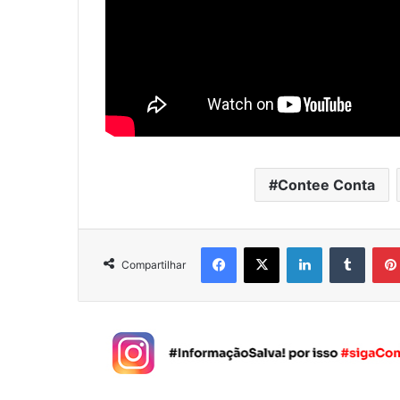
Contee Conta
Facebook
X
Linkedin
Tumblr
Compartilhar