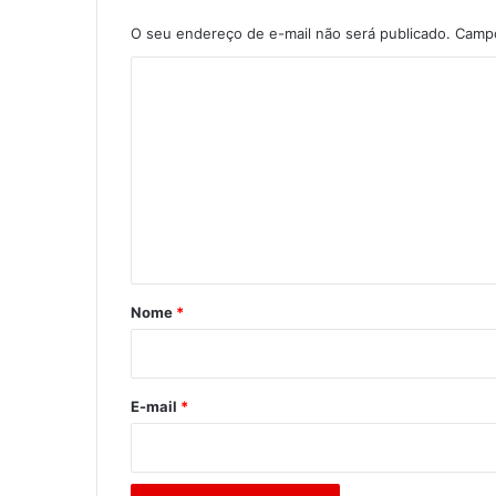
O seu endereço de e-mail não será publicado.
Campo
C
o
m
e
n
t
á
r
Nome
*
i
o
*
E-mail
*