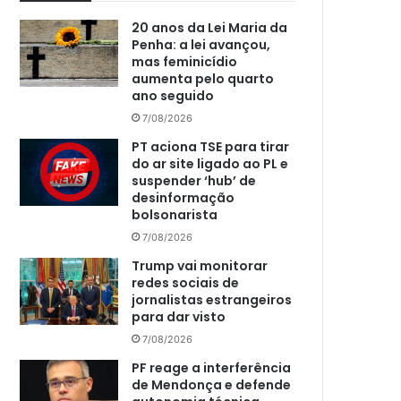
20 anos da Lei Maria da
Penha: a lei avançou,
mas feminicídio
aumenta pelo quarto
ano seguido
7/08/2026
PT aciona TSE para tirar
do ar site ligado ao PL e
suspender ‘hub’ de
desinformação
bolsonarista
7/08/2026
Trump vai monitorar
redes sociais de
jornalistas estrangeiros
para dar visto
7/08/2026
PF reage a interferência
de Mendonça e defende