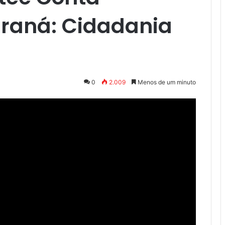
raná: Cidadania
0
2.009
Menos de um minuto