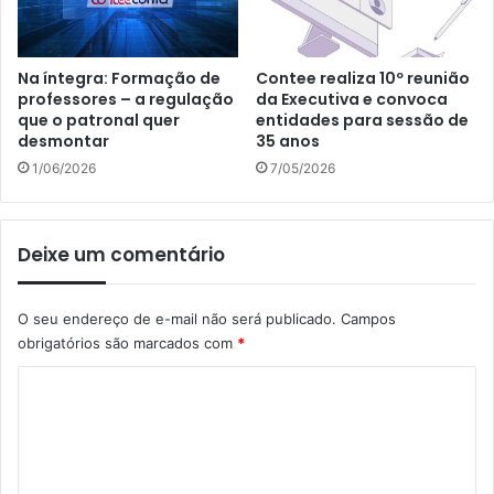
Na íntegra: Formação de
Contee realiza 10º reunião
professores – a regulação
da Executiva e convoca
que o patronal quer
entidades para sessão de
desmontar
35 anos
1/06/2026
7/05/2026
Deixe um comentário
O seu endereço de e-mail não será publicado.
Campos
obrigatórios são marcados com
*
C
o
m
e