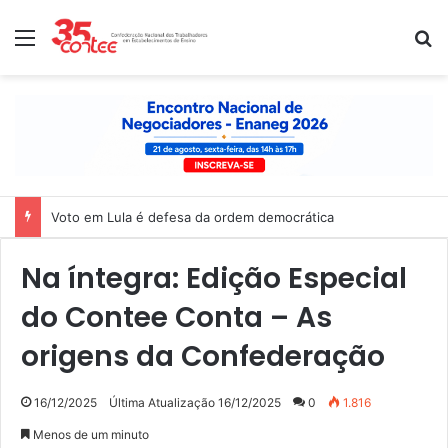
Menu
P
Voto em Lula é defesa da ordem democrática
Na íntegra: Edição Especial
do Contee Conta – As
origens da Confederação
16/12/2025
Última Atualização 16/12/2025
0
1.816
Menos de um minuto