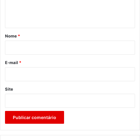
n
t
á
r
Nome
*
i
o
*
E-mail
*
Site