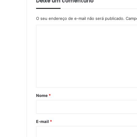
Deixe um comentário
O seu endereço de e-mail não será publicado.
Campo
C
o
m
e
n
t
á
r
Nome
*
i
o
*
E-mail
*