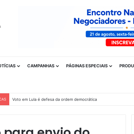
OTÍCIAS
CAMPANHAS
PÁGINAS ESPECIAIS
PROD
CAS
Nota de solidariedade ao povo venezuelano
 para envio do