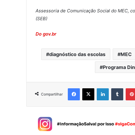
Assessoria de Comunicação Social do MEC, co
(SEB)
Do gov.br
diagnóstico das escolas
MEC
Programa Dinh
Facebook
X
Linkedin
Tumblr
Compartilhar