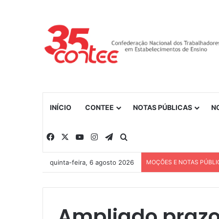
INÍCIO
CONTEE
NOTAS PÚBLICAS
N
Facebook
X
YouTube
Instagram
Telegram
Procurar por
quinta-feira, 6 agosto 2026
MOÇÕES E NOTAS PÚBLI
Ampliado prazo