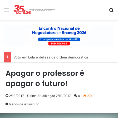
Menu
P
Nota de solidariedade ao povo venezuelano
Apagar o professor é
apagar o futuro!
2/10/2017
Última Atualização 2/10/2017
0
274
Menos de um minuto