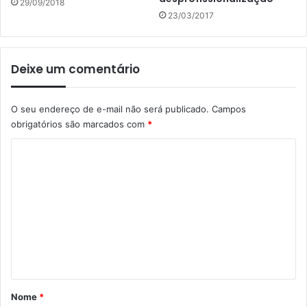
29/09/2018
23/03/2017
Deixe um comentário
O seu endereço de e-mail não será publicado.
Campos
obrigatórios são marcados com
*
C
o
m
e
n
t
á
r
Nome
*