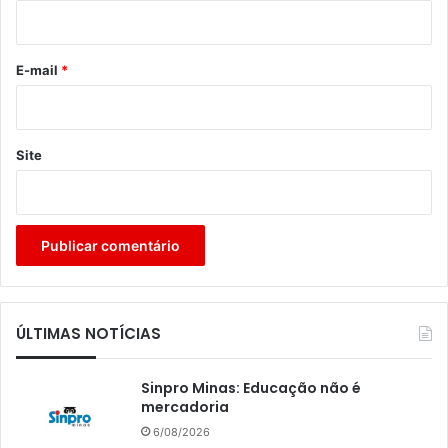
i
o
*
E-mail
*
Site
ÚLTIMAS NOTÍCIAS
Sinpro Minas: Educação não é
mercadoria
6/08/2026