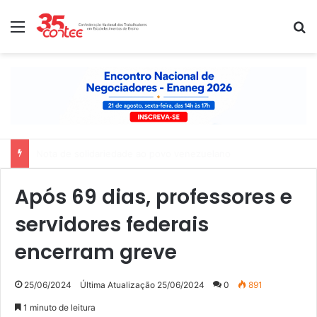
Menu
P
Nota de solidariedade ao povo venezuelano
Após 69 dias, professores e
servidores federais
encerram greve
25/06/2024
Última Atualização 25/06/2024
0
891
1 minuto de leitura