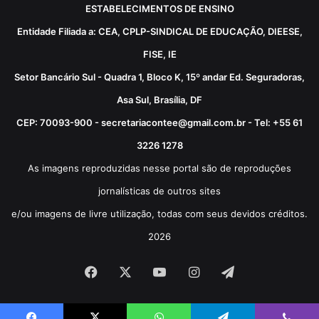
ESTABELECIMENTOS DE ENSINO
Entidade Filiada a: CEA, CPLP-SINDICAL DE EDUCAÇÃO, DIEESE,
FISE, IE
Setor Bancário Sul - Quadra 1, Bloco K, 15º andar Ed. Seguradoras,
Asa Sul, Brasília, DF
CEP: 70093-900 - secretariacontee@gmail.com.br - Tel: +55 61
3226 1278
As imagens reproduzidas nesse portal são de reproduções
jornalísticas de outros sites
e/ou imagens de livre utilização, todas com seus devidos créditos.
2026
Facebook
X
YouTube
Instagram
Telegram