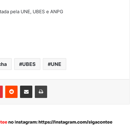
ntada pela UNE, UBES e ANPG
cha
UBES
UNE
Pinterest
Reddit
Compartilhar via e-mail
Imprimir