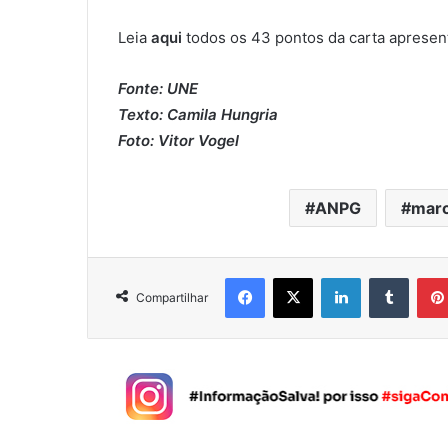
Leia
aqui
todos os 43 pontos da carta aprese
Fonte: UNE
Texto: Camila Hungria
Foto: Vitor Vogel
ANPG
mar
Facebook
X
Linkedin
Tumblr
Compartilhar