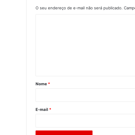
O seu endereço de e-mail não será publicado.
Campo
C
o
m
e
n
t
á
r
Nome
*
i
o
*
E-mail
*