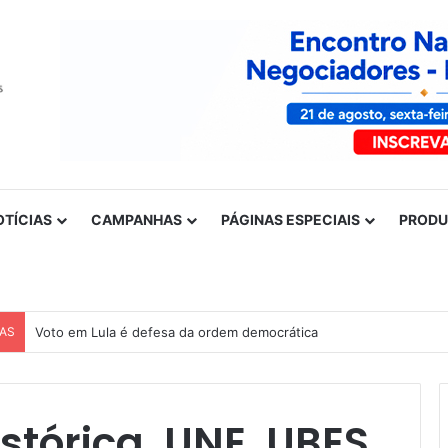
OTÍCIAS
CAMPANHAS
PÁGINAS ESPECIAIS
PROD
CAS
Voto em Lula é defesa da ordem democrática
tórica, UNE, UBES