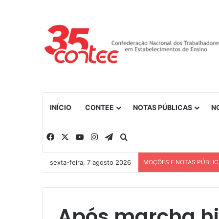
INÍCIO
CONTEE
NOTAS PÚBLICAS
N
Facebook
X
YouTube
Instagram
Telegram
Procurar por
sexta-feira, 7 agosto 2026
MOÇÕES E NOTAS PÚBLI
Após marcha his