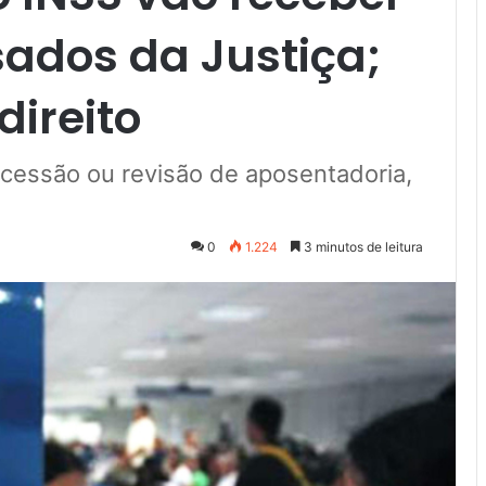
sados da Justiça;
ireito
ncessão ou revisão de aposentadoria,
0
1.224
3 minutos de leitura