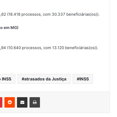
,62 (18.418 processos, com 30.337 beneficiárias(os)).
ção em MG)
,94 (10.640 processos, com 13.120 beneficiárias(os)).
 INSS
atrasados da Justiça
INSS
Pinterest
Reddit
Compartilhar via e-mail
Imprimir