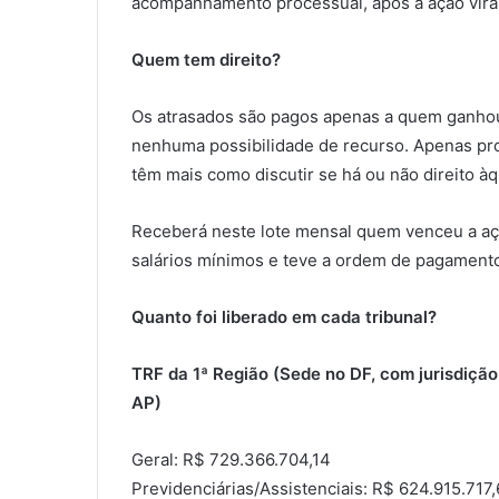
acompanhamento processual, após a ação vira
Quem tem direito?
Os atrasados são pagos apenas a quem ganhou a
nenhuma possibilidade de recurso. Apenas pro
têm mais como discutir se há ou não direito àq
Receberá neste lote mensal quem venceu a açã
salários mínimos e teve a ordem de pagamento 
Quanto foi liberado em cada tribunal?
TRF da 1ª Região (Sede no DF, com jurisdição
AP)
Geral: R$ 729.366.704,14
Previdenciárias/Assistenciais: R$ 624.915.717