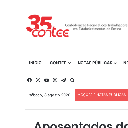
INÍCIO
CONTEE
NOTAS PÚBLICAS
N
Facebook
X
YouTube
Instagram
Telegram
Procurar por
sábado, 8 agosto 2026
MOÇÕES E NOTAS PÚBLICAS
Aposentados do