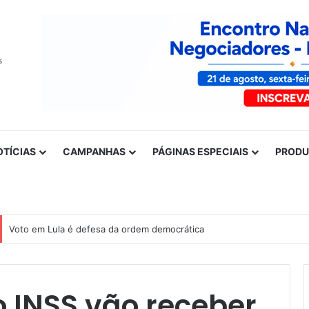
OTÍCIAS
CAMPANHAS
PÁGINAS ESPECIAIS
PROD
Nota de solidariedade ao povo venezuelano
 INSS vão receber