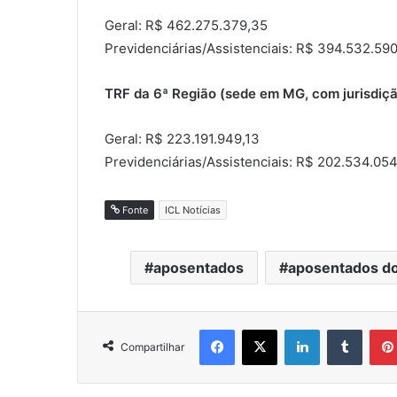
Geral: R$ 462.275.379,35
Previdenciárias/Assistenciais: R$ 394.532.590
TRF da 6ª Região (sede em MG, com jurisdi
Geral: R$ 223.191.949,13
Previdenciárias/Assistenciais: R$ 202.534.054
Fonte
ICL Notícias
aposentados
aposentados do
Facebook
X
Linkedin
Tumblr
Compartilhar