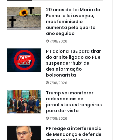
20 anos da Lei Maria da
Penha: a lei avançou,
mas feminicídio
aumenta pelo quarto
ano seguido
7/08/2026
PT aciona TSE para tirar
do ar site ligado ao PL e
suspender ‘hub’ de
desinformação
bolsonarista
7/08/2026
Trump vai monitorar
redes sociais de
jornalistas estrangeiros
para dar visto
7/08/2026
PF reage a interferência
de Mendonça e defende