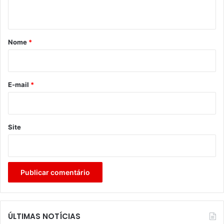
t
á
r
Nome
*
i
o
*
E-mail
*
Site
ÚLTIMAS NOTÍCIAS