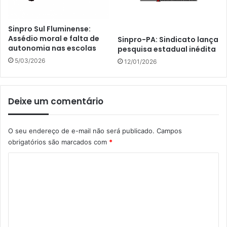
Sinpro Sul Fluminense:
Assédio moral e falta de
Sinpro-PA: Sindicato lança
autonomia nas escolas
pesquisa estadual inédita
5/03/2026
12/01/2026
Deixe um comentário
O seu endereço de e-mail não será publicado.
Campos
obrigatórios são marcados com
*
C
o
m
e
n