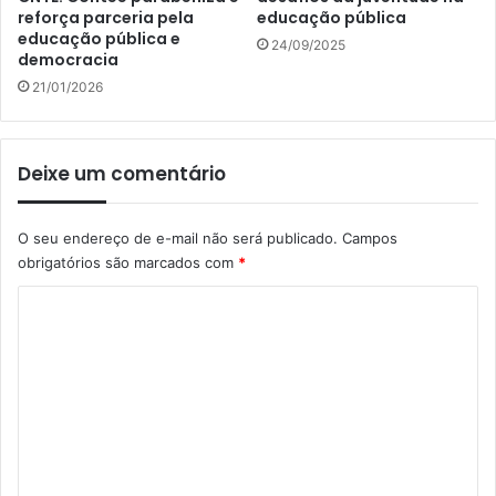
reforça parceria pela
educação pública
educação pública e
24/09/2025
democracia
21/01/2026
Deixe um comentário
O seu endereço de e-mail não será publicado.
Campos
obrigatórios são marcados com
*
C
o
m
e
n
t