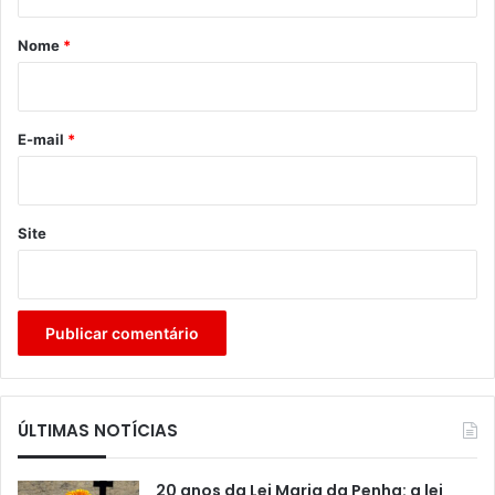
á
r
Nome
*
i
o
*
E-mail
*
Site
ÚLTIMAS NOTÍCIAS
20 anos da Lei Maria da Penha: a lei