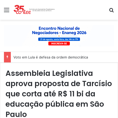
Menu
P
Voto em Lula é defesa da ordem democrática
Assembleia Legislativa
aprova proposta de Tarcísio
que corta até R$ 11 bi da
educação pública em São
Paulo