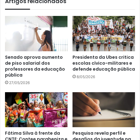
Artigos relacionados
Senado aprova aumento
Presidenta da Ubes critica
de piso salarial dos
escolas cívico-militares e
professores da educação
defende educação pública
pública
8/05/2026
27/05/2026
Fátima Silva à frente da
Pesquisa revela perfil e
CNTE: Contee parabeniza e
desafios da juventude na