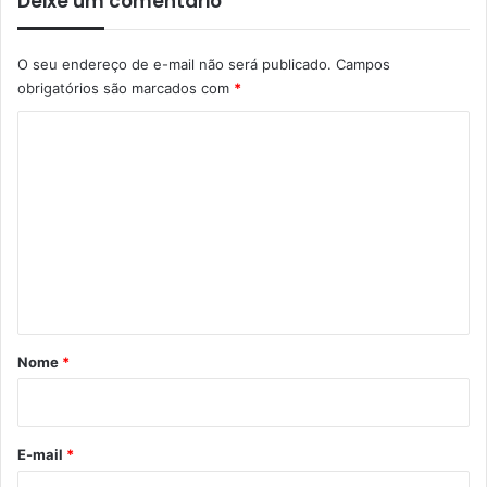
Deixe um comentário
O seu endereço de e-mail não será publicado.
Campos
obrigatórios são marcados com
*
C
o
m
e
n
t
á
r
Nome
*
i
o
*
E-mail
*