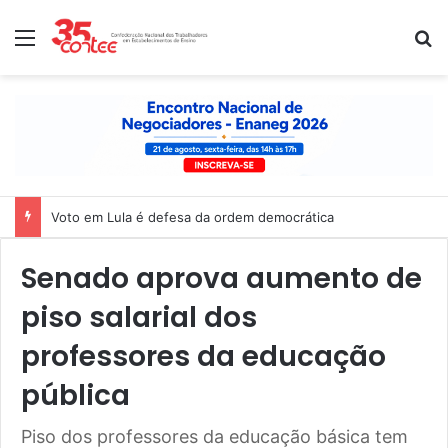
Menu
P
Voto em Lula é defesa da ordem democrática
Senado aprova aumento de
piso salarial dos
professores da educação
pública
Piso dos professores da educação básica tem