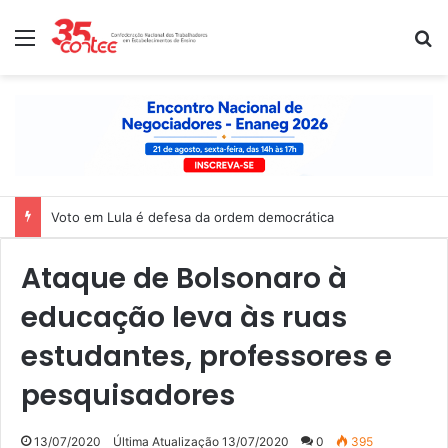
Menu
P
Voto em Lula é defesa da ordem democrática
Ataque de Bolsonaro à
educação leva às ruas
estudantes, professores e
pesquisadores
13/07/2020
Última Atualização 13/07/2020
0
395