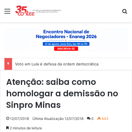
Menu
P
Voto em Lula é defesa da ordem democrática
Atenção: saiba como
homologar a demissão no
Sinpro Minas
12/07/2018
Última Atualização 12/07/2018
0
643
2 minutos de leitura