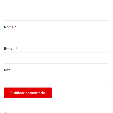
n
t
á
r
Nome
*
i
o
*
E-mail
*
Site