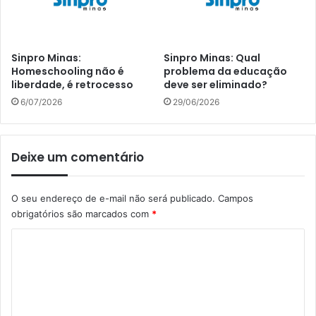
Sinpro Minas:
Sinpro Minas: Qual
Homeschooling não é
problema da educação
liberdade, é retrocesso
deve ser eliminado?
6/07/2026
29/06/2026
Deixe um comentário
O seu endereço de e-mail não será publicado.
Campos
obrigatórios são marcados com
*
C
o
m
e