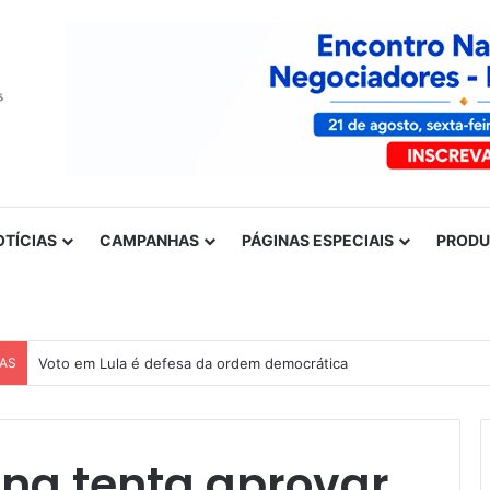
OTÍCIAS
CAMPANHAS
PÁGINAS ESPECIAIS
PROD
CAS
Nota de solidariedade ao povo venezuelano
na tenta aprovar