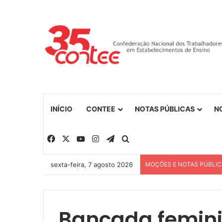
INÍCIO
CONTEE
NOTAS PÚBLICAS
N
Facebook
X
YouTube
Instagram
Telegram
Procurar por
sexta-feira, 7 agosto 2026
MOÇÕES E NOTAS PÚBLI
Bancada femini