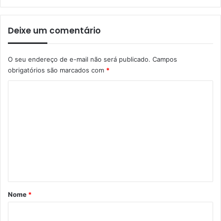
Deixe um comentário
O seu endereço de e-mail não será publicado.
Campos
obrigatórios são marcados com
*
C
o
m
e
n
t
á
r
Nome
*
i
o