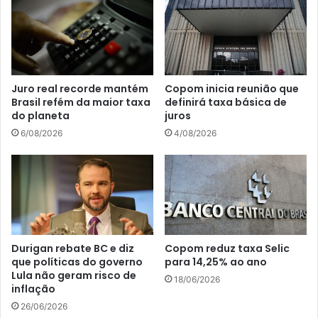
Juro real recorde mantém
Copom inicia reunião que
Brasil refém da maior taxa
definirá taxa básica de
do planeta
juros
6/08/2026
4/08/2026
Durigan rebate BC e diz
Copom reduz taxa Selic
que políticas do governo
para 14,25% ao ano
Lula não geram risco de
18/06/2026
inflação
26/06/2026