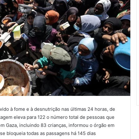
ido à fome e à desnutrição nas últimas 24 horas, de
ntagem eleva para 122 o número total de pessoas que
em Gaza, incluindo 83 crianças, informou o órgão em
se bloqueia todas as passagens há 145 dias