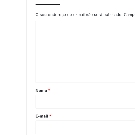
O seu endereço de e-mail não será publicado.
Campo
C
o
m
e
n
t
á
r
Nome
*
i
o
*
E-mail
*