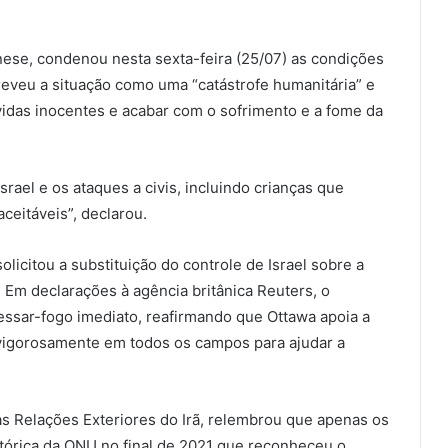
nese, condenou nesta sexta-feira (25/07) as condições
reveu a situação como uma “catástrofe humanitária” e
vidas inocentes e acabar com o sofrimento e a fome da
rael e os ataques a civis, incluindo crianças que
ceitáveis”, declarou.
citou a substituição do controle de Israel sobre a
Em declarações à agência britânica Reuters, o
essar-fogo imediato, reafirmando que Ottawa apoia a
 vigorosamente em todos os campos para ajudar a
as Relações Exteriores do Irã, relembrou que apenas os
stórica da ONU no final de 2021 que reconheceu o