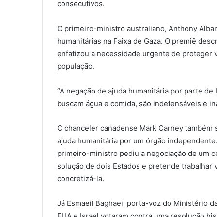
consecutivos.
O primeiro-ministro australiano, Anthony Alba
humanitárias na Faixa de Gaza. O premiê desc
enfatizou a necessidade urgente de proteger 
população.
“A negação de ajuda humanitária por parte de Is
buscam água e comida, são indefensáveis e ina
O chanceler canadense Mark Carney também soli
ajuda humanitária por um órgão independente. 
primeiro-ministro pediu a negociação de um c
solução de dois Estados e pretende trabalhar
concretizá-la.
Já Esmaeil Baghaei, porta-voz do Ministério d
EUA e Israel votaram contra uma resolução hi