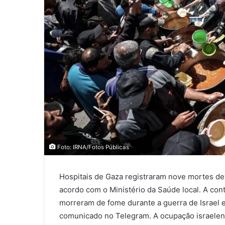
Foto: IRNA/Fotos Públicas
Hospitais de Gaza registraram nove mortes dev
acordo com o Ministério da Saúde local. A co
morreram de fome durante a guerra de Israel 
comunicado no Telegram. A ocupação israelen