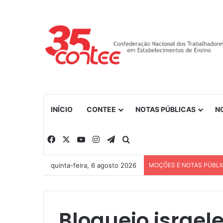
INÍCIO
CONTEE
NOTAS PÚBLICAS
N
Facebook
X
YouTube
Instagram
Telegram
Procurar por
quinta-feira, 6 agosto 2026
MOÇÕES E NOTAS PÚBLI
Bloqueio israel