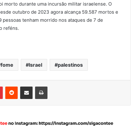
foi morto durante uma incursão militar israelense. O
 desde outubro de 2023 agora alcança 59.587 mortos e
139 pessoas tenham morrido nos ataques de 7 de
o reféns.
fome
Israel
palestinos
Pinterest
Reddit
Compartilhar via e-mail
Imprimir