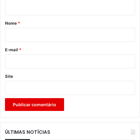
t
á
r
Nome
*
i
o
*
E-mail
*
Site
ÚLTIMAS NOTÍCIAS