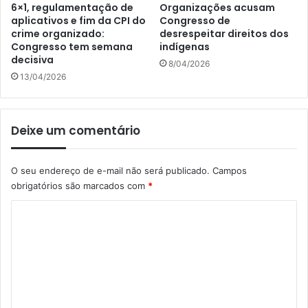
6×1, regulamentação de
Organizações acusam
aplicativos e fim da CPI do
Congresso de
crime organizado:
desrespeitar direitos dos
Congresso tem semana
indígenas
decisiva
8/04/2026
13/04/2026
Deixe um comentário
O seu endereço de e-mail não será publicado.
Campos
obrigatórios são marcados com
*
C
o
m
e
n