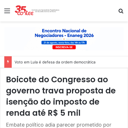
Menu
P
Voto em Lula é defesa da ordem democrática
Boicote do Congresso ao
governo trava proposta de
isenção do imposto de
renda até R$ 5 mil
Embate político adia parecer prometido por