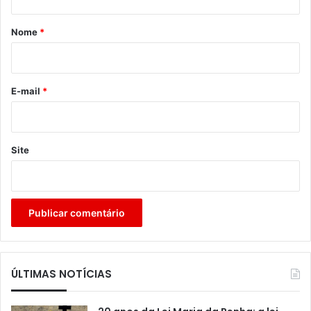
á
r
Nome
*
i
o
*
E-mail
*
Site
ÚLTIMAS NOTÍCIAS