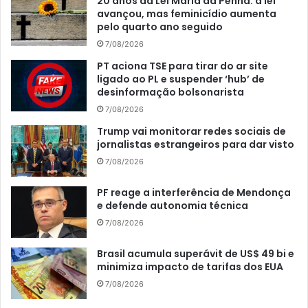
20 anos da Lei Maria da Penha: a lei
avançou, mas feminicídio aumenta
pelo quarto ano seguido
7/08/2026
PT aciona TSE para tirar do ar site
ligado ao PL e suspender ‘hub’ de
desinformação bolsonarista
7/08/2026
Trump vai monitorar redes sociais de
jornalistas estrangeiros para dar visto
7/08/2026
PF reage a interferência de Mendonça
e defende autonomia técnica
7/08/2026
Brasil acumula superávit de US$ 49 bi e
minimiza impacto de tarifas dos EUA
7/08/2026