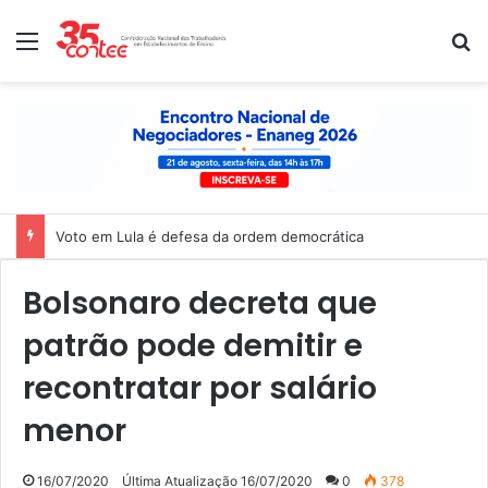
Menu
P
Voto em Lula é defesa da ordem democrática
Bolsonaro decreta que
patrão pode demitir e
recontratar por salário
menor
16/07/2020
Última Atualização 16/07/2020
0
378