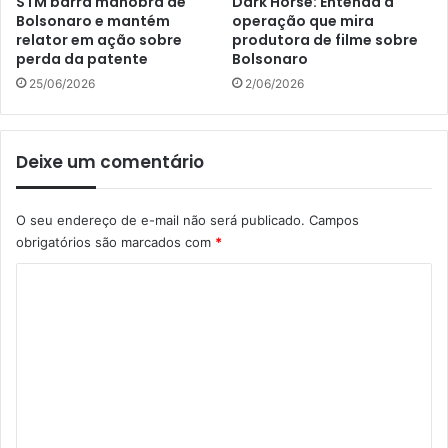
STM barra manobra de
Dark Horse: Entenda a
Bolsonaro e mantém
operação que mira
relator em ação sobre
produtora de filme sobre
perda da patente
Bolsonaro
25/06/2026
2/06/2026
Deixe um comentário
O seu endereço de e-mail não será publicado.
Campos
obrigatórios são marcados com
*
C
o
m
e
n
t