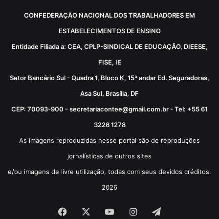
CONFEDERAÇÃO NACIONAL DOS TRABALHADORES EM
ESTABELECIMENTOS DE ENSINO
Entidade Filiada a: CEA, CPLP-SINDICAL DE EDUCAÇÃO, DIEESE,
FISE, IE
Setor Bancário Sul - Quadra 1, Bloco K, 15º andar Ed. Seguradoras,
Asa Sul, Brasília, DF
CEP: 70093-900 - secretariacontee@gmail.com.br - Tel: +55 61
3226 1278
As imagens reproduzidas nesse portal são de reproduções
jornalísticas de outros sites
e/ou imagens de livre utilização, todas com seus devidos créditos.
2026
Facebook
X
YouTube
Instagram
Telegram