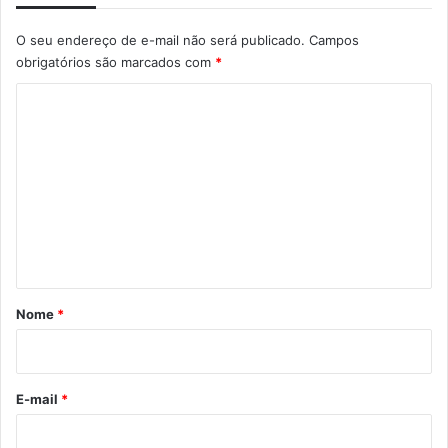
O seu endereço de e-mail não será publicado.
Campos
obrigatórios são marcados com
*
C
o
m
e
n
t
á
r
Nome
*
i
o
*
E-mail
*