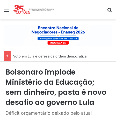
Menu
P
Voto em Lula é defesa da ordem democrática
Bolsonaro implode
Ministério da Educação;
sem dinheiro, pasta é novo
desafio ao governo Lula
Déficit orçamentário deixado pelo atual