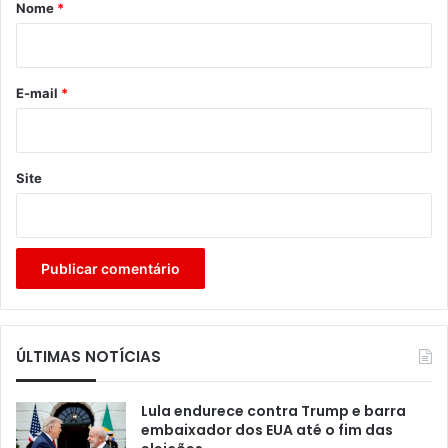
r
Nome
*
i
o
*
E-mail
*
Site
ÚLTIMAS NOTÍCIAS
Lula endurece contra Trump e barra
embaixador dos EUA até o fim das