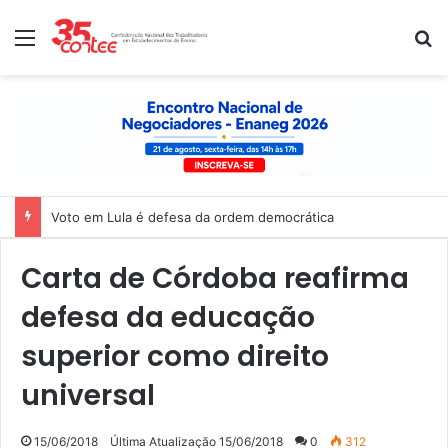
Menu
P
Voto em Lula é defesa da ordem democrática
Carta de Córdoba reafirma
defesa da educação
superior como direito
universal
15/06/2018
Última Atualização 15/06/2018
0
312