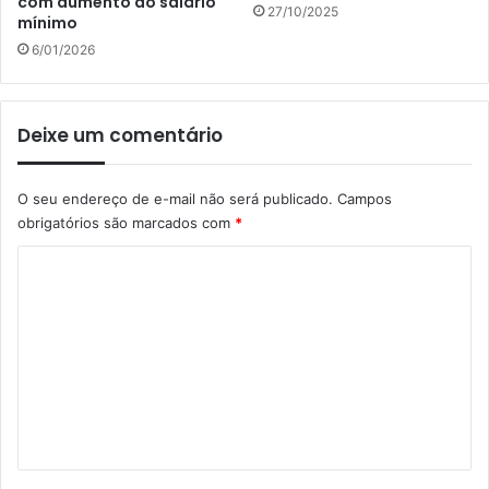
com aumento do salário
27/10/2025
mínimo
6/01/2026
Deixe um comentário
O seu endereço de e-mail não será publicado.
Campos
obrigatórios são marcados com
*
C
o
m
e
n
t
á