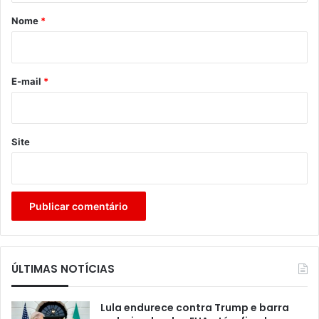
r
Nome
*
i
o
*
E-mail
*
Site
ÚLTIMAS NOTÍCIAS
Lula endurece contra Trump e barra