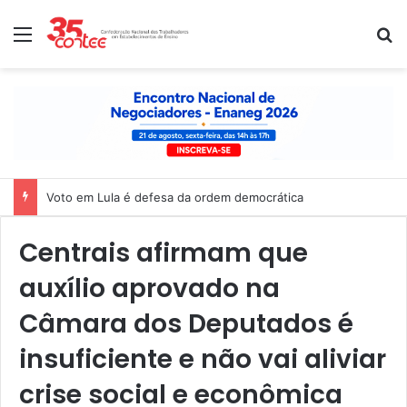
Menu
P
Voto em Lula é defesa da ordem democrática
Centrais afirmam que
auxílio aprovado na
Câmara dos Deputados é
insuficiente e não vai aliviar
crise social e econômica