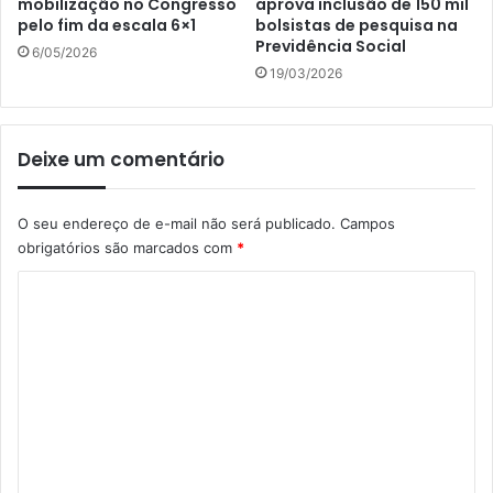
mobilização no Congresso
aprova inclusão de 150 mil
pelo fim da escala 6×1
bolsistas de pesquisa na
Previdência Social
6/05/2026
19/03/2026
Deixe um comentário
O seu endereço de e-mail não será publicado.
Campos
obrigatórios são marcados com
*
C
o
m
e
n
t
á