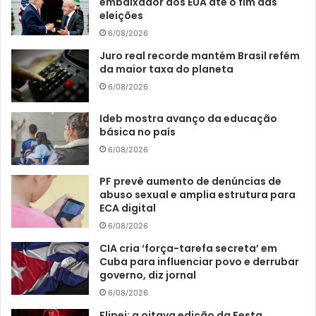
embaixador dos EUA até o fim das
eleições
6/08/2026
Juro real recorde mantém Brasil refém
da maior taxa do planeta
6/08/2026
Ideb mostra avanço da educação
básica no país
6/08/2026
PF prevê aumento de denúncias de
abuso sexual e amplia estrutura para
ECA digital
6/08/2026
CIA cria ‘força-tarefa secreta’ em
Cuba para influenciar povo e derrubar
governo, diz jornal
6/08/2026
Flipei: a oitava edição da Festa