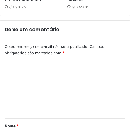
2/07/2026
2/07/2026
Deixe um comentário
O seu endereço de e-mail não será publicado.
Campos
obrigatórios são marcados com
*
C
o
m
e
n
t
á
r
Nome
*