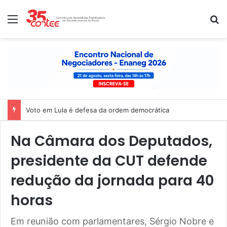
Menu
P
Nota de solidariedade ao povo venezuelano
Na Câmara dos Deputados,
presidente da CUT defende
redução da jornada para 40
horas
Em reunião com parlamentares, Sérgio Nobre e