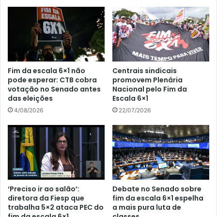
Fim da escala 6×1 não
Centrais sindicais
pode esperar: CTB cobra
promovem Plenária
votação no Senado antes
Nacional pelo Fim da
das eleições
Escala 6×1
4/08/2026
22/07/2026
‘Preciso ir ao salão’:
Debate no Senado sobre
diretora da Fiesp que
fim da escala 6×1 espelha
trabalha 5×2 ataca PEC do
a mais pura luta de
fim da escala 6×1
classes