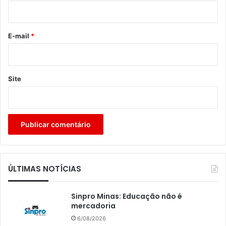
i
o
*
E-mail
*
Site
ÚLTIMAS NOTÍCIAS
Sinpro Minas: Educação não é
mercadoria
6/08/2026