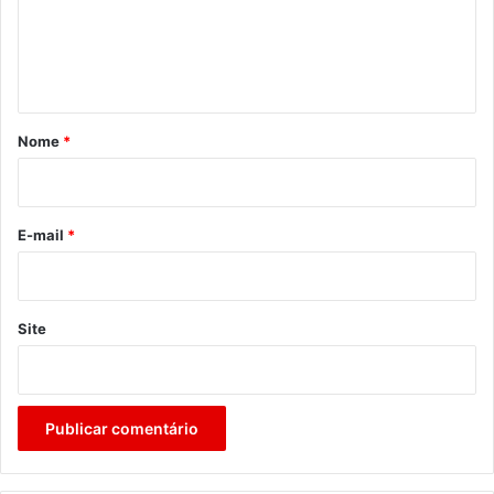
e
n
t
á
r
Nome
*
i
o
*
E-mail
*
Site