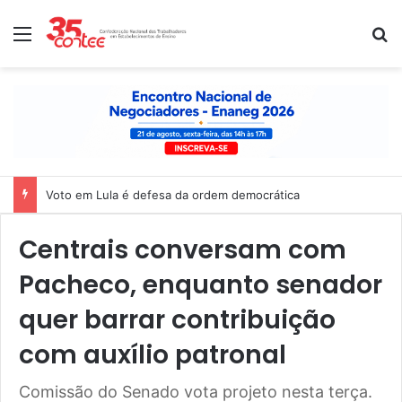
Menu
P
Nota de solidariedade ao povo venezuelano
Centrais conversam com
Pacheco, enquanto senador
quer barrar contribuição
com auxílio patronal
Comissão do Senado vota projeto nesta terça.