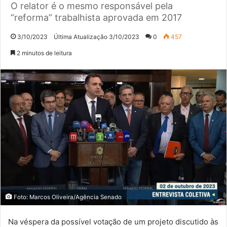
O relator é o mesmo responsável pela
“reforma” trabalhista aprovada em 2017
3/10/2023
Última Atualização 3/10/2023
0
457
2 minutos de leitura
Foto: Marcos Oliveira/Agência Senado
Na véspera da possível votação de um projeto discutido às