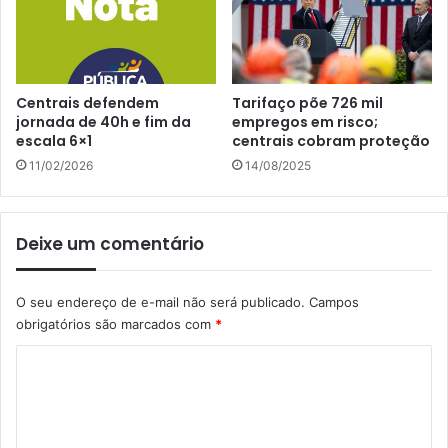
Centrais defendem
Tarifaço põe 726 mil
jornada de 40h e fim da
empregos em risco;
escala 6×1
centrais cobram proteção
11/02/2026
14/08/2025
Deixe um comentário
O seu endereço de e-mail não será publicado.
Campos
obrigatórios são marcados com
*
C
o
m