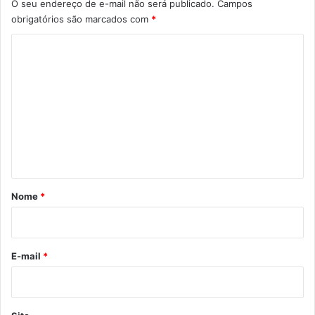
O seu endereço de e-mail não será publicado.
Campos
obrigatórios são marcados com
*
C
o
m
e
n
t
á
r
Nome
*
i
o
*
E-mail
*