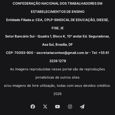
CONFEDERAÇÃO NACIONAL DOS TRABALHADORES EM
ESTABELECIMENTOS DE ENSINO
Entidade Filiada a: CEA, CPLP-SINDICAL DE EDUCAÇÃO, DIEESE,
FISE, IE
Setor Bancário Sul - Quadra 1, Bloco K, 15º andar Ed. Seguradoras,
Asa Sul, Brasília, DF
CEP: 70093-900 - secretariacontee@gmail.com.br - Tel: +55 61
3226 1278
As imagens reproduzidas nesse portal são de reproduções
jornalísticas de outros sites
e/ou imagens de livre utilização, todas com seus devidos créditos.
2026
Facebook
X
YouTube
Instagram
Telegram