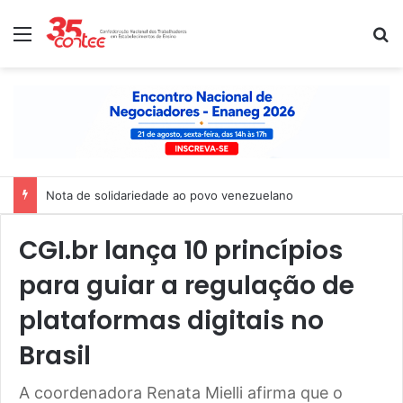
Menu
P
Nota de solidariedade ao povo venezuelano
CGI.br lança 10 princípios
para guiar a regulação de
plataformas digitais no
Brasil
A coordenadora Renata Mielli afirma que o