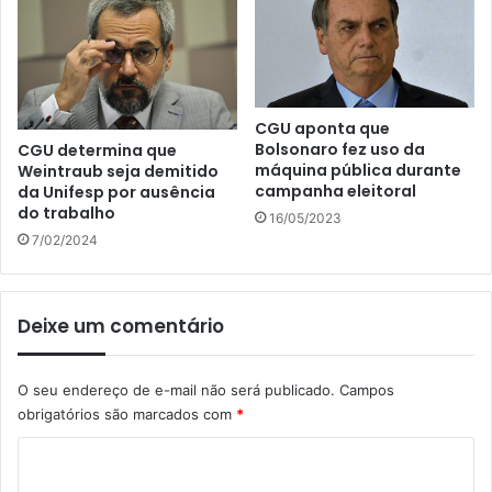
CGU aponta que
Bolsonaro fez uso da
CGU determina que
máquina pública durante
Weintraub seja demitido
campanha eleitoral
da Unifesp por ausência
do trabalho
16/05/2023
7/02/2024
Deixe um comentário
O seu endereço de e-mail não será publicado.
Campos
obrigatórios são marcados com
*
C
o