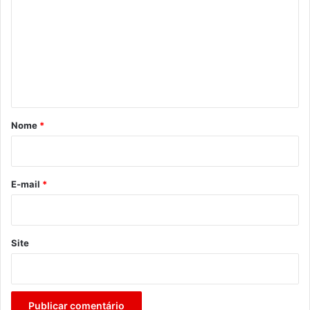
m
e
n
t
á
r
Nome
*
i
o
*
E-mail
*
Site