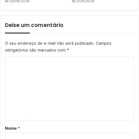
25/06/2026
2/06/2026
Deixe um comentário
O seu endereço de e-mail não será publicado.
Campos
obrigatórios são marcados com
*
C
o
m
e
n
t
á
r
Nome
*
i