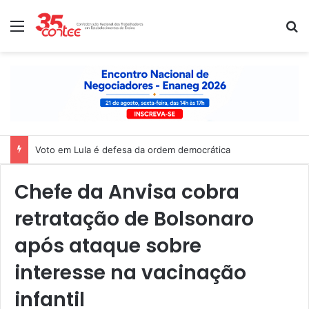
Menu
P
Voto em Lula é defesa da ordem democrática
Chefe da Anvisa cobra
retratação de Bolsonaro
após ataque sobre
interesse na vacinação
infantil