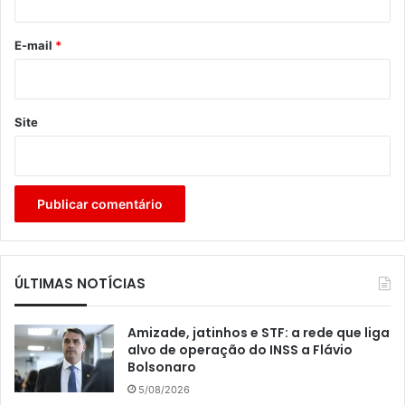
o
*
E-mail
*
Site
ÚLTIMAS NOTÍCIAS
Amizade, jatinhos e STF: a rede que liga
alvo de operação do INSS a Flávio
Bolsonaro
5/08/2026