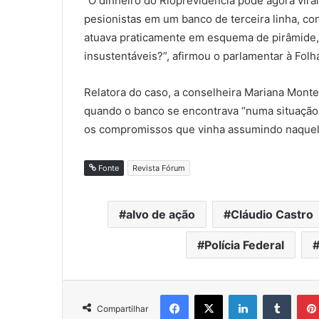
“O dinheiro do Rioprevidência pode agora vir
pesionistas em um banco de terceira linha, con
atuava praticamente em esquema de pirâmide, 
insustentáveis?”, afirmou o parlamentar à Folh
Relatora do caso, a conselheira Mariana Monte
quando o banco se encontrava “numa situação
os compromissos que vinha assumindo naquel
Fonte
Revista Fórum
alvo de ação
Cláudio Castro
Polícia Federal
Facebook
X
Linkedin
Tumblr
Compartilhar