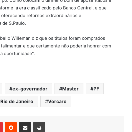
ar pó. Como colocam o dinheiro bom de aposentados e
forme já era classificado pelo Banco Central, e que
oferecendo retornos extraordinários e
a de S.Paulo.
bello Willeman diz que os títulos foram comprados
 falimentar e que certamente não poderia honrar com
a oportunidade”.
ex-governador
Master
PF
Rio de Janeiro
Vorcaro
Pinterest
Reddit
Compartilhar via e-mail
Imprimir