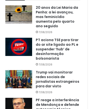
20 anos da Lei Maria da
Penha: a lei avançou,
mas feminicídio
aumenta pelo quarto
ano seguido
7/08/2026
PT aciona TSE para tirar
do ar site ligado ao PL e
suspender ‘hub’ de
desinformação
bolsonarista
7/08/2026
Trump vai monitorar
redes sociais de
jornalistas estrangeiros
para dar visto
7/08/2026
PF reage a interferência
de Mendonça e defende