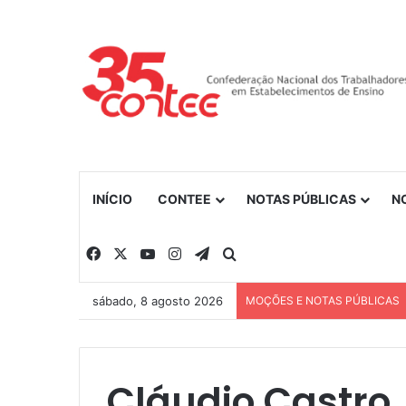
INÍCIO
CONTEE
NOTAS PÚBLICAS
N
Facebook
X
YouTube
Instagram
Telegram
Procurar por
sábado, 8 agosto 2026
MOÇÕES E NOTAS PÚBLICAS
Cláudio Castro