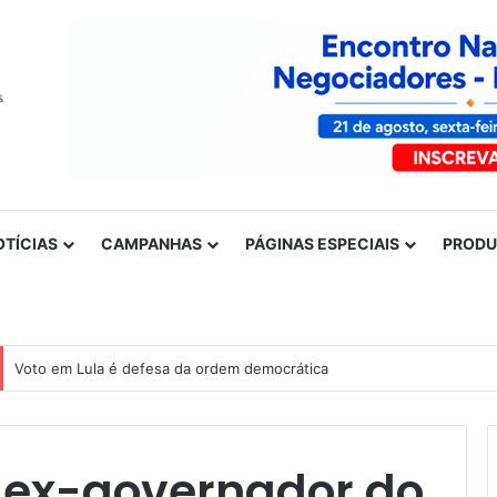
OTÍCIAS
CAMPANHAS
PÁGINAS ESPECIAIS
PROD
Nota de solidariedade ao povo venezuelano
, ex-governador do