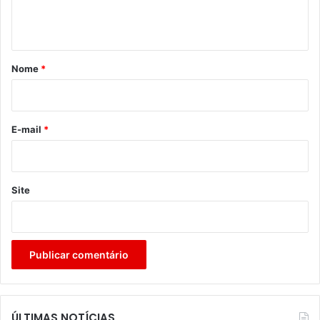
n
t
á
r
Nome
*
i
o
*
E-mail
*
Site
ÚLTIMAS NOTÍCIAS