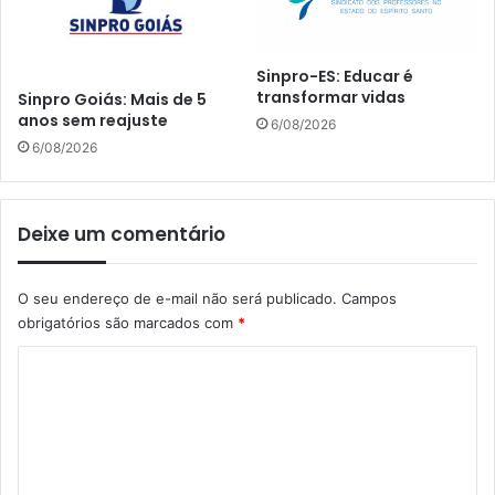
Sinpro-ES: Educar é
transformar vidas
Sinpro Goiás: Mais de 5
anos sem reajuste
6/08/2026
6/08/2026
Deixe um comentário
O seu endereço de e-mail não será publicado.
Campos
obrigatórios são marcados com
*
C
o
m
e