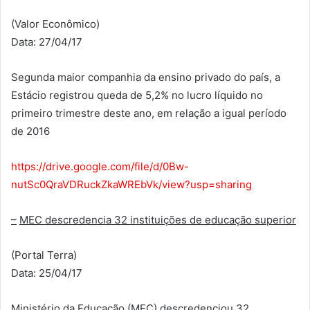
(Valor Econômico)
Data: 27/04/17
Segunda maior companhia da ensino privado do país, a
Estácio registrou queda de 5,2% no lucro líquido no
primeiro trimestre deste ano, em relação a igual período
de 2016
https://drive.google.com/file/d/0Bw-
nutSc0QraVDRuckZkaWREbVk/view?usp=sharing
–
MEC descredencia 32 instituições de educação superior
(Portal Terra)
Data: 25/04/17
Ministério da Educação (MEC) descredenciou 32