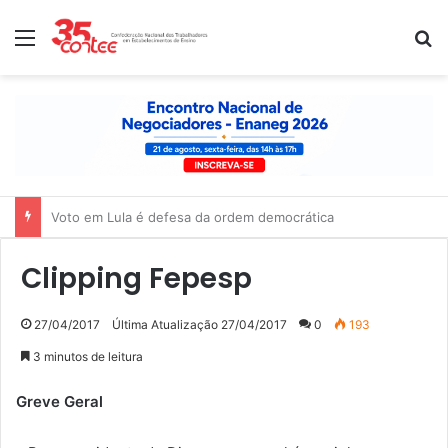
Menu
P
Nota de solidariedade ao povo venezuelano
Clipping Fepesp
27/04/2017
Última Atualização 27/04/2017
0
193
3 minutos de leitura
Greve Geral