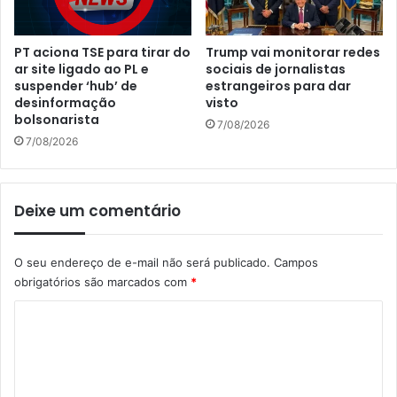
PT aciona TSE para tirar do
Trump vai monitorar redes
ar site ligado ao PL e
sociais de jornalistas
suspender ‘hub’ de
estrangeiros para dar
desinformação
visto
bolsonarista
7/08/2026
7/08/2026
Deixe um comentário
O seu endereço de e-mail não será publicado.
Campos
obrigatórios são marcados com
*
C
o
m
e