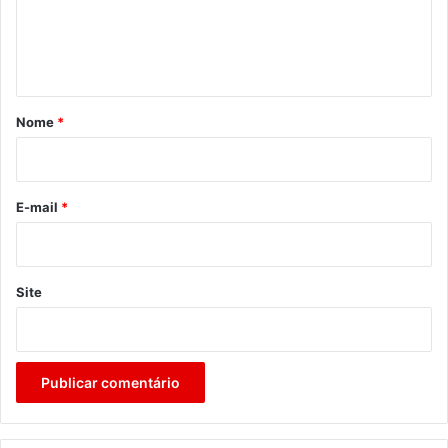
n
t
á
r
Nome
*
i
o
*
E-mail
*
Site