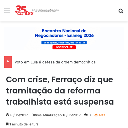
Menu
P
Nota de solidariedade ao povo venezuelano
Com crise, Ferraço diz que
tramitação da reforma
trabalhista está suspensa
18/05/2017
Última Atualização 18/05/2017
0
483
1 minuto de leitura