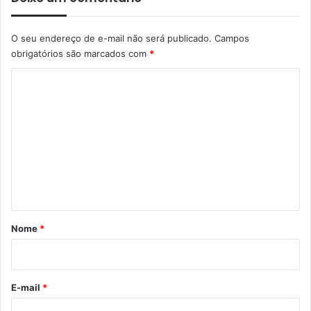
O seu endereço de e-mail não será publicado.
Campos
obrigatórios são marcados com
*
C
o
m
e
n
t
á
r
Nome
*
i
o
*
E-mail
*